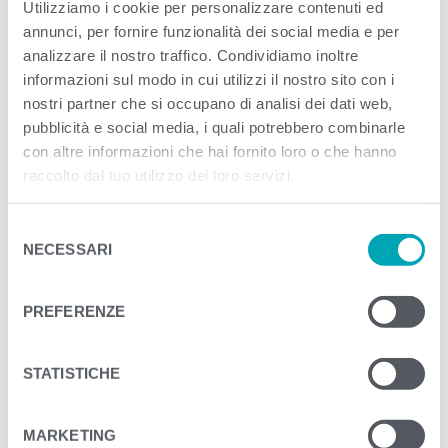
Utilizziamo i cookie per personalizzare contenuti ed
annunci, per fornire funzionalità dei social media e per
<
>
PREVIOUS
NEXT
analizzare il nostro traffico. Condividiamo inoltre
informazioni sul modo in cui utilizzi il nostro sito con i
nostri partner che si occupano di analisi dei dati web,
pubblicità e social media, i quali potrebbero combinarle
con altre informazioni che hai fornito loro o che hanno
raccolto dal tuo utilizzo dei loro servizi.
S
NECESSARI
e
l
e
PREFERENZE
z
i
o
STATISTICHE
n
e
MARKETING
d