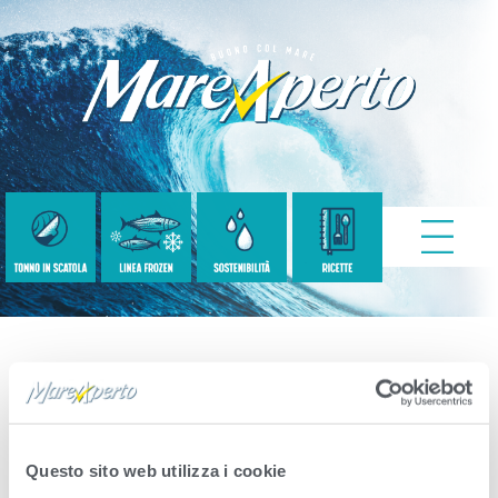
Nuggets_5
Published
Maggio 9, 2022
. Size:
1920 × 1280
Questo sito web utilizza i cookie
in
Nuggets tonno & salmone