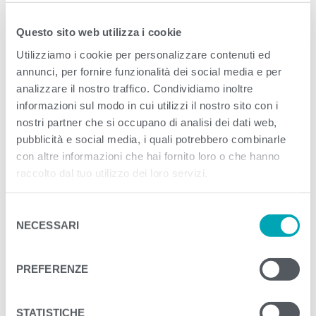
Packaging Design
Questo sito web utilizza i cookie
Published
Aprile 29, 2022
. Size:
1200 × 900
in
Utilizziamo i cookie per personalizzare contenuti ed
annunci, per fornire funzionalità dei social media e per
Burger tonno & salmone
analizzare il nostro traffico. Condividiamo inoltre
informazioni sul modo in cui utilizzi il nostro sito con i
<
>
NEXT
nostri partner che si occupano di analisi dei dati web,
pubblicità e social media, i quali potrebbero combinarle
con altre informazioni che hai fornito loro o che hanno
raccolto dal tuo utilizzo dei loro servizi.
S
NECESSARI
e
l
e
PREFERENZE
z
i
o
STATISTICHE