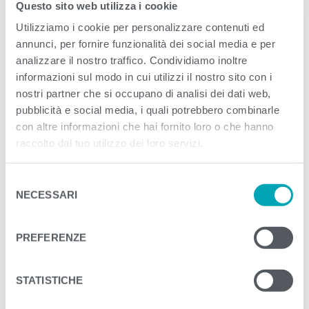
Questo sito web utilizza i cookie
12x70g
Utilizziamo i cookie per personalizzare contenuti ed
annunci, per fornire funzionalità dei social media e per
<
>
NEXT
analizzare il nostro traffico. Condividiamo inoltre
informazioni sul modo in cui utilizzi il nostro sito con i
nostri partner che si occupano di analisi dei dati web,
pubblicità e social media, i quali potrebbero combinarle
con altre informazioni che hai fornito loro o che hanno
raccolto dal tuo utilizzo dei loro servizi.
S
NECESSARI
e
l
e
PREFERENZE
z
i
o
STATISTICHE
n