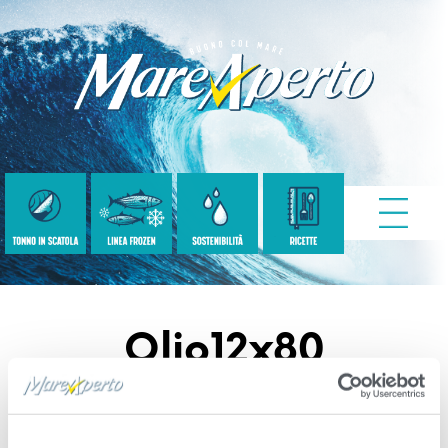
Olio12x80
Published
Giugno 4, 2021
. Size:
800 × 601
in
Tonno con Olio di Oliva e un pizzico di sale |