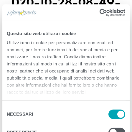
020-10-28-08-49-
13_12d2f7a6.png
Questo sito web utilizza i cookie
Published
Ottobre 28, 2020
. Size:
×
in
Utilizziamo i cookie per personalizzare contenuti ed
Archivio articoli blog e ricette
annunci, per fornire funzionalità dei social media e per
analizzare il nostro traffico. Condividiamo inoltre
<
>
informazioni sul modo in cui utilizzi il nostro sito con i
nostri partner che si occupano di analisi dei dati web,
pubblicità e social media, i quali potrebbero combinarle
con altre informazioni che hai fornito loro o che hanno
raccolto dal tuo utilizzo dei loro servizi.
S
NECESSARI
e
l
e