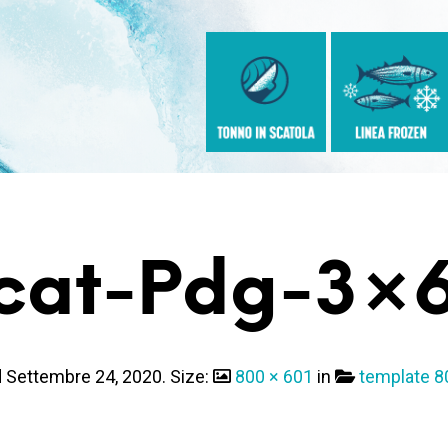
cat-Pdg-3×
d
Settembre 24, 2020
. Size:
800 × 601
in
template 8