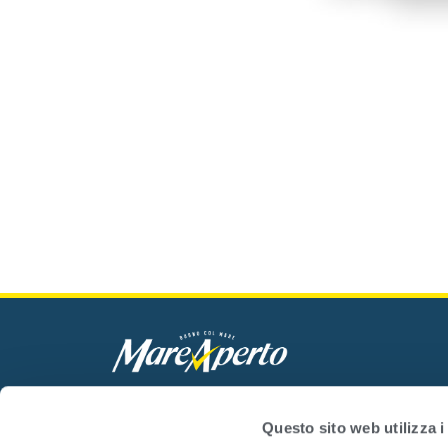
Mare Aperto Foods s.r.l.
C.F. e P.IVA 08940510962
Questo sito web utilizza i