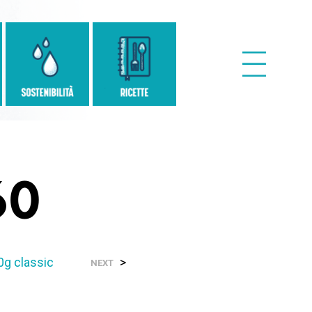
60
0g classic
>
NEXT