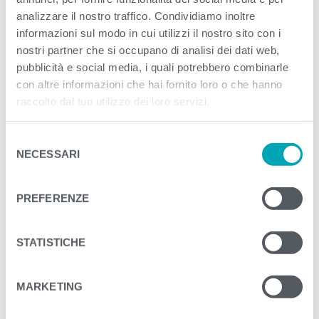
analizzare il nostro traffico. Condividiamo inoltre
informazioni sul modo in cui utilizzi il nostro sito con i
<
>
PREVIOUS
NEXT
nostri partner che si occupano di analisi dei dati web,
pubblicità e social media, i quali potrebbero combinarle
con altre informazioni che hai fornito loro o che hanno
raccolto dal tuo utilizzo dei loro servizi.
S
NECESSARI
e
l
e
PREFERENZE
z
i
o
STATISTICHE
n
e
MARKETING
d
e