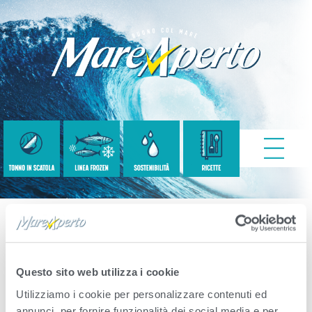
Scat-Oo-3×120
Questo sito web utilizza i cookie
Published
Settembre 24, 2020
. Size:
800 ×
Utilizziamo i cookie per personalizzare contenuti ed
601
in
template 80g classic
annunci, per fornire funzionalità dei social media e per