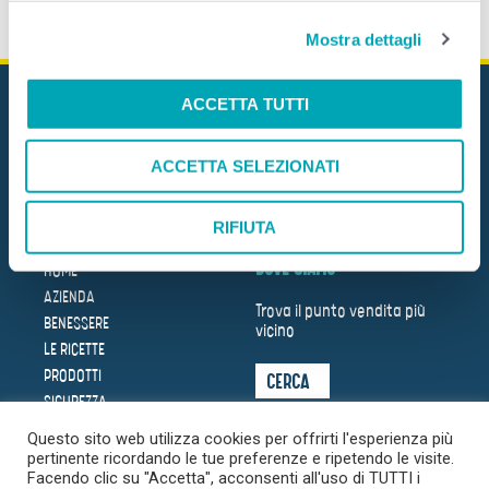
l
Mostra dettagli
c
o
n
ACCETTA TUTTI
s
e
ACCETTA SELEZIONATI
n
Mare Aperto Foods s.r.l.
s
C.F. e P.IVA 08940510962
o
RIFIUTA
DOVE SIAMO
HOME
AZIENDA
Trova il punto vendita più
BENESSERE
vicino
LE RICETTE
PRODOTTI
CERCA
SICUREZZA
SOSTENIBILITÀ
Questo sito web utilizza cookies per offrirti l'esperienza più
LA
pertinente ricordando le tue preferenze e ripetendo le visite.
TRASPARENZA
DEL MARE
Facendo clic su "Accetta", acconsenti all'uso di TUTTI i