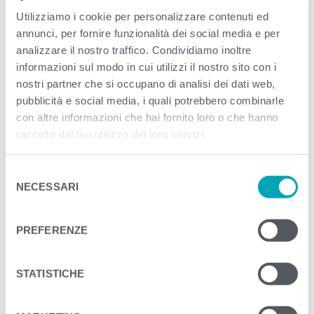
Utilizziamo i cookie per personalizzare contenuti ed
annunci, per fornire funzionalità dei social media e per
<
>
PREVIOUS
NEXT
analizzare il nostro traffico. Condividiamo inoltre
informazioni sul modo in cui utilizzi il nostro sito con i
nostri partner che si occupano di analisi dei dati web,
pubblicità e social media, i quali potrebbero combinarle
con altre informazioni che hai fornito loro o che hanno
raccolto dal tuo utilizzo dei loro servizi.
S
NECESSARI
e
l
e
PREFERENZE
z
i
o
STATISTICHE
n
e