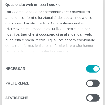
Published
Settembre 24, 2020
. Size:
800 ×
Questo sito web utilizza i cookie
601
in
template 80g classic
Utilizziamo i cookie per personalizzare contenuti ed
annunci, per fornire funzionalità dei social media e per
analizzare il nostro traffico. Condividiamo inoltre
<
>
PREVIOUS
NEXT
informazioni sul modo in cui utilizzi il nostro sito con i
nostri partner che si occupano di analisi dei dati web,
pubblicità e social media, i quali potrebbero combinarle
con altre informazioni che hai fornito loro o che hanno
raccolto dal tuo utilizzo dei loro servizi.
S
NECESSARI
e
l
e
PREFERENZE
z
i
o
STATISTICHE
n