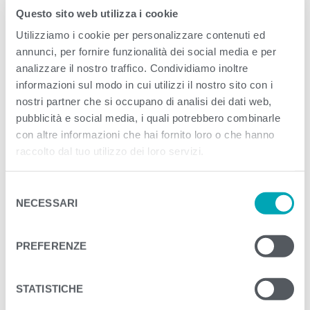
Published
Settembre 24, 2020
. Size:
800 ×
Questo sito web utilizza i cookie
601
in
template 80g classic
Utilizziamo i cookie per personalizzare contenuti ed
annunci, per fornire funzionalità dei social media e per
analizzare il nostro traffico. Condividiamo inoltre
<
>
PREVIOUS
NEXT
informazioni sul modo in cui utilizzi il nostro sito con i
nostri partner che si occupano di analisi dei dati web,
pubblicità e social media, i quali potrebbero combinarle
con altre informazioni che hai fornito loro o che hanno
raccolto dal tuo utilizzo dei loro servizi.
S
NECESSARI
e
l
e
PREFERENZE
z
i
o
STATISTICHE
n